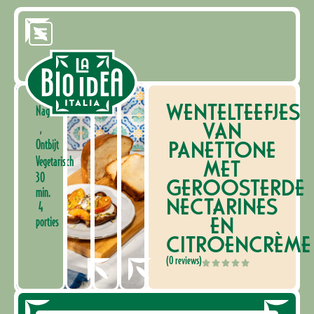
WENTELTEEFJES
Nagerechten
VAN
,
PANETTONE
Ontbijt
Vegetarisch
MET
30
GEROOSTERDE
min.
NECTARINES
4
EN
porties
CITROENCRÈME
(0 reviews)