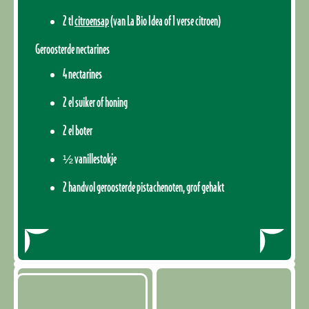
2 tl
citroensap
(van La Bio Idea of 1 verse citroen)
Geroosterde nectarines
4 nectarines
2 el suiker of honing
2 el boter
½ vanillestokje
2 handvol geroosterde pistachenoten, grof gehakt