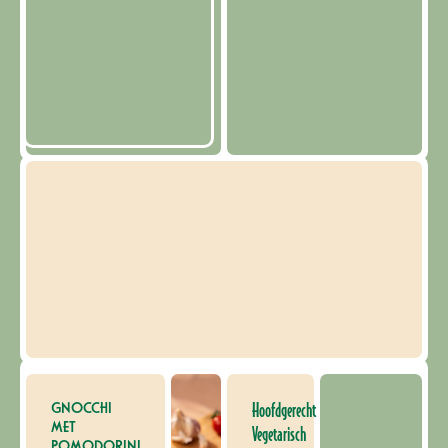
GNOCCHI
Hoofdgerecht
MET
Vegetarisch
POMODORINI,