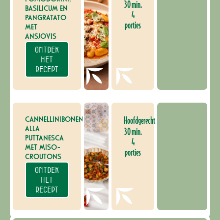
30 min.
BASILICUM EN
4
PANGRATATO
porties
MET
ANSJOVIS
ONTDEK
HET
RECEPT
CANNELLINIBONEN
Hoofdgerecht
ALLA
30 min.
PUTTANESCA
4
MET MISO-
porties
CROUTONS
ONTDEK
HET
RECEPT