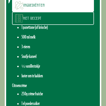
Ingrediënten
Het recept
1 panettone (of brioche)
500 ml melk
3 eieren
Snufje kaneel
½ vanillestokje
boter om te bakken
Citroencrème
250g crème fraîche
1 el poedersuiker