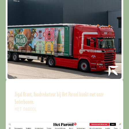
Jigal Krant, foodredacteur bij Het Parool kookt met onze
boterbonen.
HET PAROOL