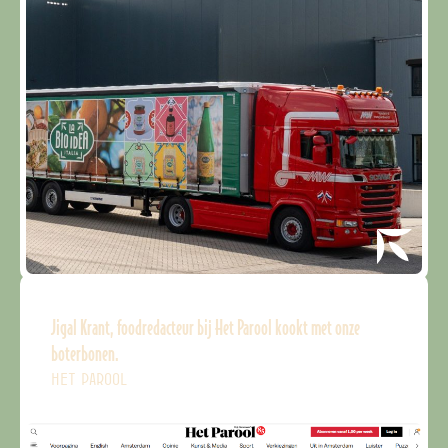
Jigal Krant, foodredacteur bij Het Parool kookt met onze
boterbonen.
HET PAROOL