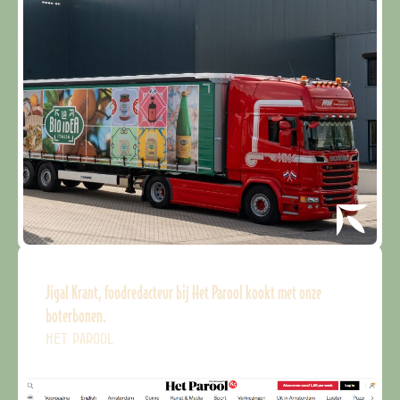
Jigal Krant, foodredacteur bij Het Parool kookt met onze
boterbonen.
HET PAROOL