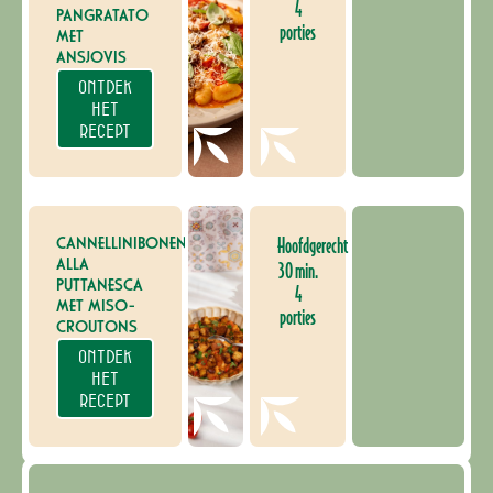
4
PANGRATATO
porties
MET
ANSJOVIS
ONTDEK
HET
RECEPT
CANNELLINIBONEN
Hoofdgerecht
ALLA
30 min.
PUTTANESCA
4
MET MISO-
porties
CROUTONS
ONTDEK
HET
RECEPT