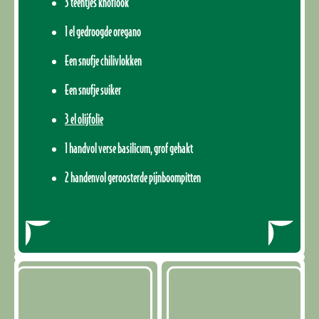
3 teentjes knoflook
1 el gedroogde oregano
Een snufje chilivlokken
Een snufje suiker
3 el olijfolie
1 handvol verse basilicum, grof gehakt
2 handenvol geroosterde pijnboompitten