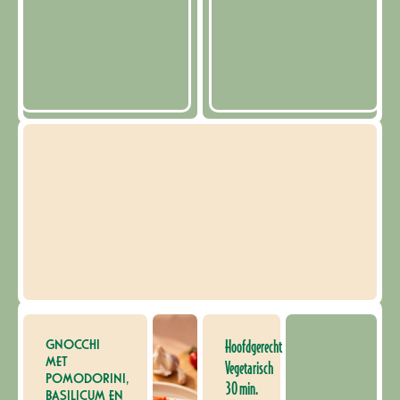
GNOCCHI
Hoofdgerecht
MET
Vegetarisch
POMODORINI,
30 min.
BASILICUM EN