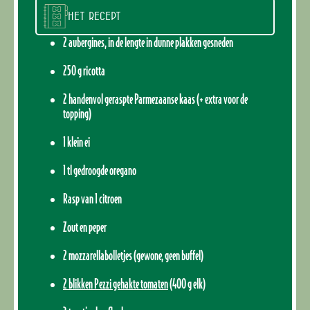
Het recept
2 aubergines, in de lengte in dunne plakken gesneden
250 g ricotta
2 handenvol geraspte Parmezaanse kaas (+ extra voor de
topping)
1 klein ei
1 tl gedroogde oregano
Rasp van 1 citroen
Zout en peper
2 mozzarellabolletjes (gewone, geen buffel)
2 blikken Pezzi gehakte tomaten
(400 g elk)