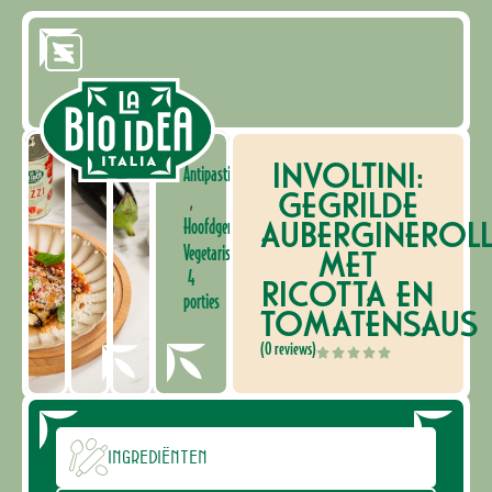
INVOLTINI:
Antipasti
GEGRILDE
,
AUBERGINEROLL
Hoofdgerecht
Vegetarisch
MET
4
RICOTTA EN
porties
TOMATENSAUS
(0 reviews)
Ingrediënten