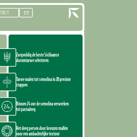
TACT
EN
Zorgvuldig de beste Siciliaanse
durumtarwe selecteren
Tarwe malen tot semolina in 28 precieze
stappen
Binnen 24 uur de semolina verwerken
tot pastadeeg
Het deeg persen door bronzen mallen
voor een ambachtelijke textuur