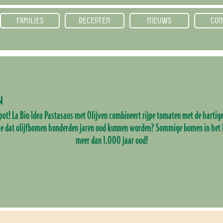
FAMILIES
RECEPTEN
NIEUWS
CON
N
pot! La Bio Idea Pastasaus met Olijven combineert rijpe tomaten met de hartige
je dat olijfbomen honderden jaren oud kunnen worden? Sommige bomen in het Mi
meer dan 1.000 jaar oud!