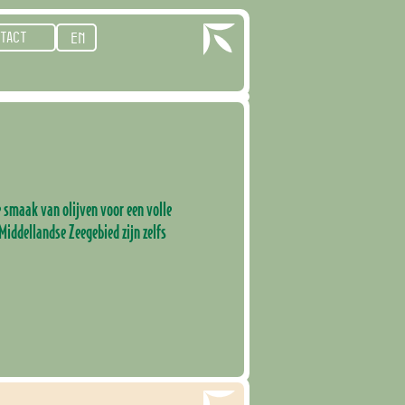
TACT
EN
 smaak van olijven voor een volle
ddellandse Zeegebied zijn zelfs