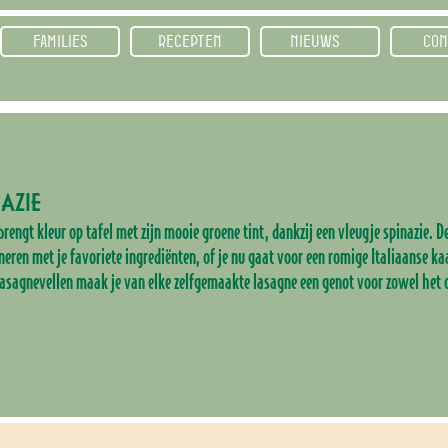
FAMILIES
RECEPTEN
NIEUWS
CON
AZIE
brengt kleur op tafel met zijn mooie groene tint, dankzij een vleugje spinazie. 
neren met je favoriete ingrediënten, of je nu gaat voor een romige Italiaanse ka
lasagnevellen maak je van elke zelfgemaakte lasagne een genot voor zowel het 