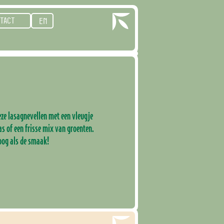
TACT
EN
Deze lasagnevellen met een vleugje
as of een frisse mix van groenten.
oog als de smaak!