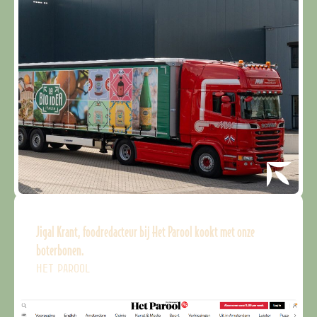
Jigal Krant, foodredacteur bij Het Parool kookt met onze
boterbonen.
HET PAROOL